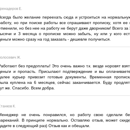
Гренадеров Е.
Всегда было желание переехать сюда и устроиться на нормальну
работу, но при поиске работы все спрашивают прописку, хотя ее 
отменили, но без нее на работу не берут даже дворником! Всего за 
тысячи и 3 месяца о прописке можно забыть, ну или у кого ест
деньги можно сразу на год заказать - дешевле получиться.
Волосевич Ж.
Работают без предоплаты! Это очень важно т.к. везде норовят взят
деньги и пропасть. Присылают подтверждение и вы оплачиваете
далее курьер привозит готовые документы. Временная прописк
была куплена на 6 месяцев, сейчас заканчивается. Буду продлят
тут же. Спасибо. Всем добра.
танков К.
Менеджер не очень понравился, но работу свою сделали бе
нареканий. В принципе нормально. Оставляю отзыв, может скидк
дадите в следующий раз) Отзыв как и обещали.