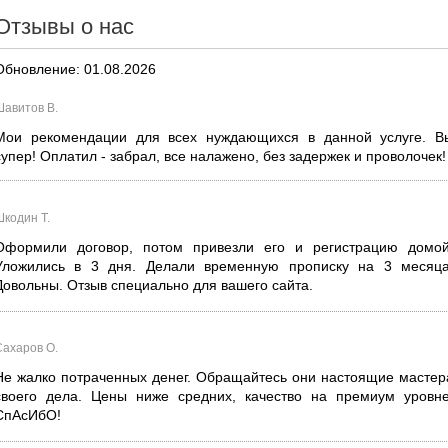
Отзывы о нас
Обновление: 01.08.2026
Шавитов В.
Мои рекомендации для всех нуждающихся в данной услуге. В
супер! Оплатил - забрал, все налажено, без задержек и проволочек!
Шкодин Т.
Оформили договор, потом привезли его и регистрацию домой
Уложились в 3 дня. Делали временную прописку на 3 месяца
Довольны. Отзыв специально для вашего сайта.
Сахаров О.
Не жалко потраченных денег. Обращайтесь они настоящие мастер
своего дела. Цены ниже средних, качество на премиум уровне
СпАсИбО!