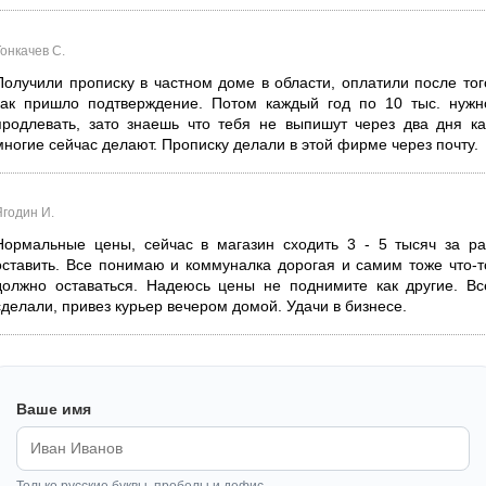
онкачев С.
Получили прописку в частном доме в области, оплатили после тог
как пришло подтверждение. Потом каждый год по 10 тыс. нужн
продлевать, зато знаешь что тебя не выпишут через два дня ка
многие сейчас делают. Прописку делали в этой фирме через почту.
Ягодин И.
Нормальные цены, сейчас в магазин сходить 3 - 5 тысяч за ра
оставить. Все понимаю и коммуналка дорогая и самим тоже что-т
должно оставаться. Надеюсь цены не поднимите как другие. Вс
сделали, привез курьер вечером домой. Удачи в бизнесе.
Ваше имя
Только русские буквы, пробелы и дефис.